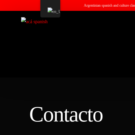
Argentinian spanish and culture cla
Contacto