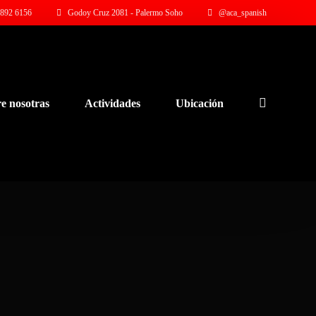
892 6156
Godoy Cruz 2081 - Palermo Soho
@aca_spanish
e nosotras
Actividades
Ubicación