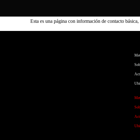
Esta es una página con información de contacto básica,
Met
Sob
Act
Ubi
Met
Sob
Act
Ubi