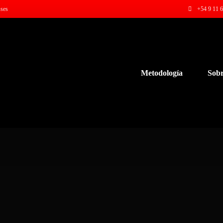
sses
+54 9 11 6
Metodología
Sobr