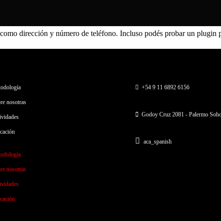
 como dirección y número de teléfono. Incluso podés probar un plugin p
odología
+54 9 11 6892 6156
re nosotras
Godoy Cruz 2081 - Palermo Soh
ividades
cación
aca_spanish
odología
re nosotras
ividades
cación