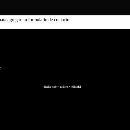
ara agregar un formulario de contacto.
o
diseño web + gráfico + editorial